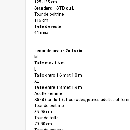
125-135 cm
Standard - STD ou L
Tour de poitrine
116 cm
Taille de veste
44 max
seconde peau - 2nd skin
M
Taille max 1,6 m
L
Taille entre 1,6 met 1,8 m
XL
Taille entre 1,8 met 1,9 m
Adulte Femme
XS-S ( taille 1 ) :
Pour ados, jeunes adultes et fem
Tour de poitrine
85-95 cm
Tour de taille
70-80 cm