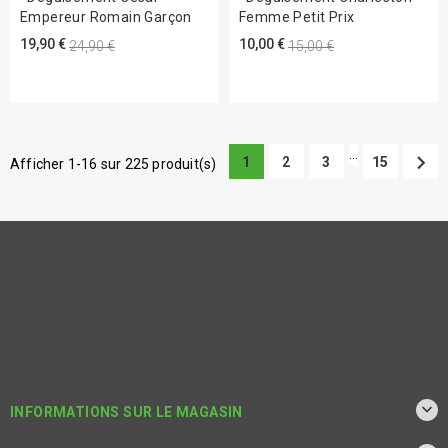
Empereur Romain Garçon
Femme Petit Prix
19,90 €
10,00 €
24,90 €
15,00 €
…

1
2
3
15
Afficher 1-16 sur 225 produit(s)

INFORMATIONS SUR LE MAGASIN