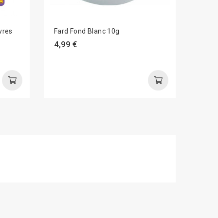
vres
Fard Fond Blanc 10g
Maqui
Et No
4,99 €
5,99