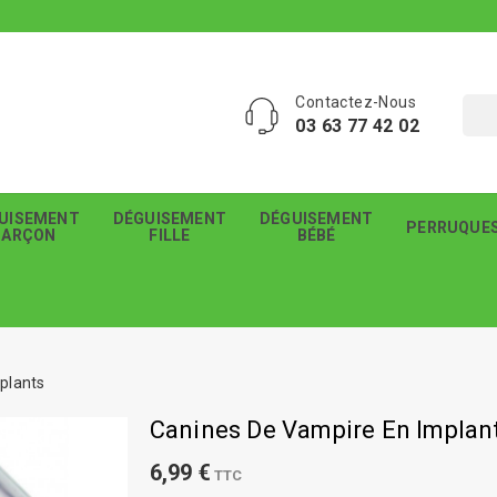
Contactez-Nous
03 63 77 42 02
UISEMENT
DÉGUISEMENT
DÉGUISEMENT
PERRUQUE
GARÇON
FILLE
BÉBÉ
plants
Canines De Vampire En Implan
6,99 €
TTC