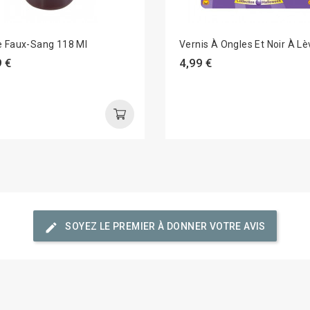
e Faux-Sang 118 Ml
Vernis À Ongles Et Noir À Lè
 €
4,99 €
edit
SOYEZ LE PREMIER À DONNER VOTRE AVIS