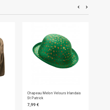
Chapeau Melon Velours Irlandais
Chape
St Patrick
Adul
7,99 €
7,99