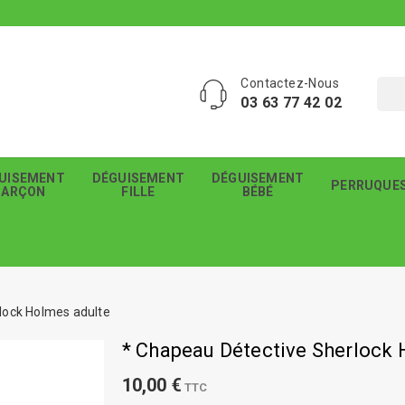
Contactez-Nous
03 63 77 42 02
UISEMENT
DÉGUISEMENT
DÉGUISEMENT
PERRUQUE
GARÇON
FILLE
BÉBÉ
lock Holmes adulte
* Chapeau Détective Sherlock
10,00 €
TTC