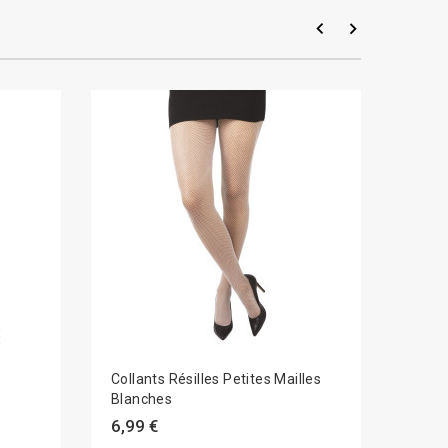
Collants Résilles Petites Mailles
Petit
Blanches
(aléa
6,99 €
3,99