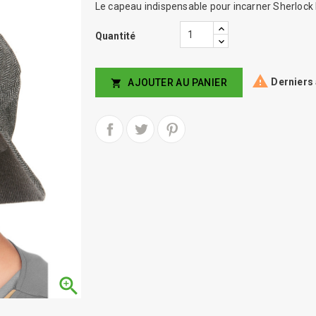
Le capeau indispensable pour incarner Sherlock
Quantité

Derniers 
AJOUTER AU PANIER

