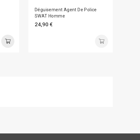
Déguisement Agent De Police
Matra
SWAT Homme
7,99
24,90 €