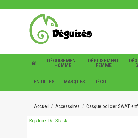
DÉGUISEMENT
DÉGUISEMENT
DÉG
HOMME
FEMME
LENTILLES
MASQUES
DÉCO
Accueil
Accessoires
Casque policier SWAT en
Rupture De Stock