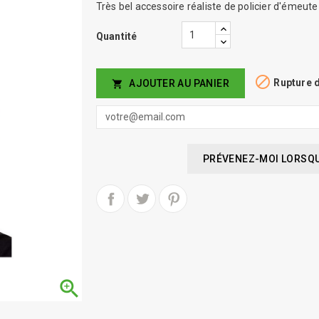
Très bel accessoire réaliste de policier d'émeute
Quantité

Rupture 
AJOUTER AU PANIER

PRÉVENEZ-MOI LORSQUE
