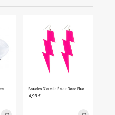
vec
Boucles D'oreille Éclair Rose Fluo
Oreil
4,99 €
4,99