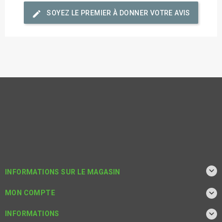
edit
SOYEZ LE PREMIER À DONNER VOTRE AVIS

INFORMATIONS SUR LE MAGASIN

MON COMPTE

INFORMATIONS