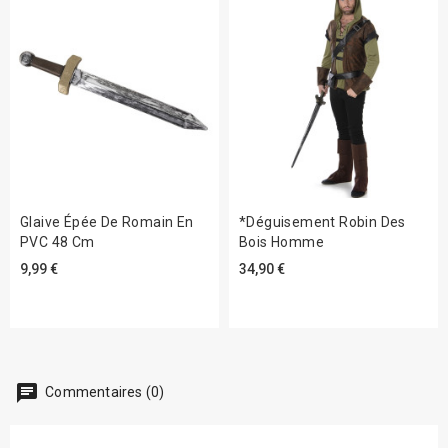
Glaive Épée De Romain En
*Déguisement Robin Des
PVC 48 Cm
Bois Homme
9,99 €
34,90 €
chat
Commentaires (0)