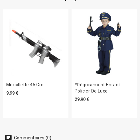
Mitraillette 45 Cm
*Déguisement Enfant
Policier De Luxe
9,99 €
29,90 €
chat
Commentaires (0)