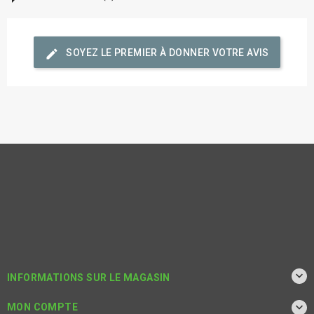
edit
SOYEZ LE PREMIER À DONNER VOTRE AVIS

INFORMATIONS SUR LE MAGASIN

MON COMPTE