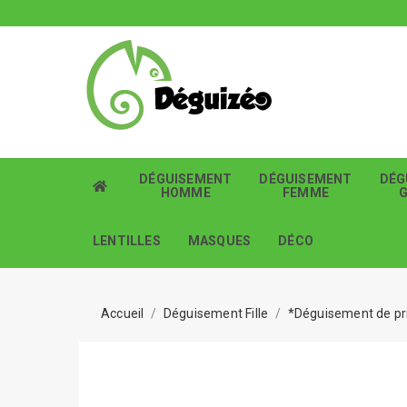
DÉGUISEMENT
DÉGUISEMENT
DÉG
HOMME
FEMME
LENTILLES
MASQUES
DÉCO
Accueil
Déguisement Fille
*Déguisement de pri