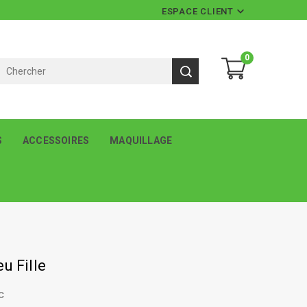

ESPACE CLIENT
0
S
ACCESSOIRES
MAQUILLAGE
u Fille
C