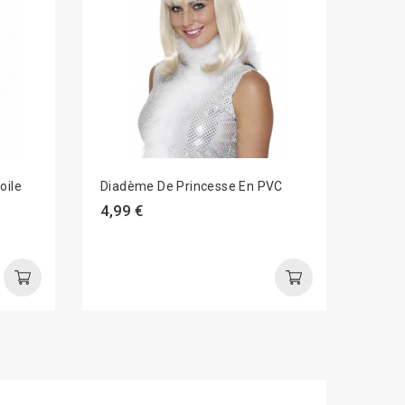
oile
Diadème De Princesse En PVC
4,99 €