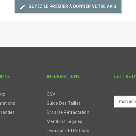
edit
SOYEZ LE PREMIER À DONNER VOTRE AVIS
MPTE
INFORMATIONS
LETTRE D
pte
CGV
mations
Guide Des Tailles
mandes
Droit De Rétractation
Mentions Légales
Livraisons Et Retours