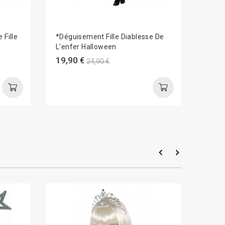
 Fille
*Déguisement Fille Diablesse De
Dégui
L'enfer Halloween
Neige
19,90 €
29,9
24,90 €