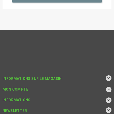

INFORMATIONS SUR LE MAGASIN

MON COMPTE

INFORMATIONS

NEWSLETTER