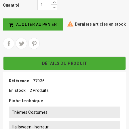
Quantité

Derniers articles en stock
AJOUTER AU PANIER

DÉTAILS DU PRODUIT
Référence
77936
En stock
2 Produits
Fiche technique
Thèmes Costumes
Halloween - horreur