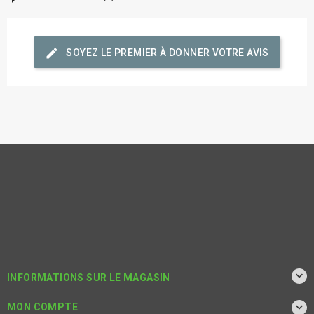
edit
SOYEZ LE PREMIER À DONNER VOTRE AVIS

INFORMATIONS SUR LE MAGASIN

MON COMPTE