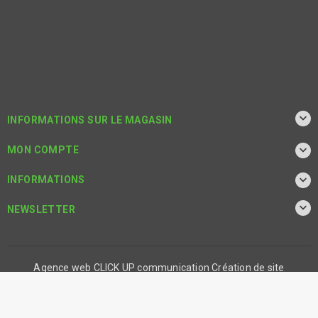

INFORMATIONS SUR LE MAGASIN

MON COMPTE

INFORMATIONS

NEWSLETTER
Agence web CLICK UP communication
Création de site
internet
-
Référencement sur Google
-
Solutions webmarketing