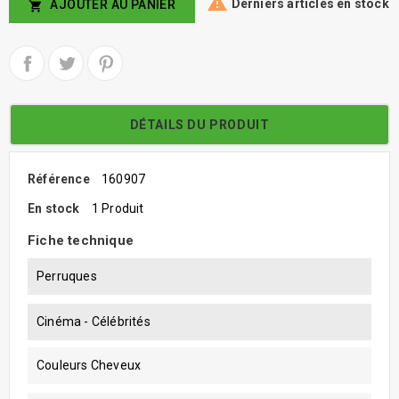

Derniers articles en stock
AJOUTER AU PANIER

DÉTAILS DU PRODUIT
Référence
160907
En stock
1 Produit
Fiche technique
Perruques
Cinéma - Célébrités
Couleurs Cheveux