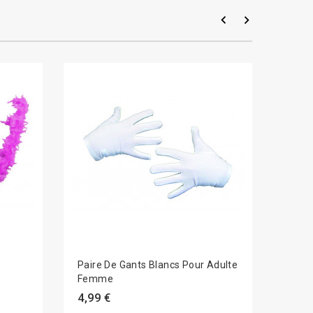
Paire De Gants Blancs Pour Adulte
Ensem
Femme
6,99
4,99 €