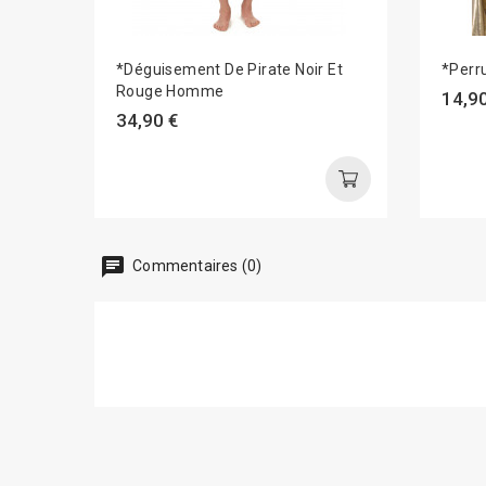
*Déguisement De Pirate Noir Et
*Perr
Rouge Homme
14,90
34,90 €
chat
Commentaires (0)