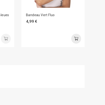
Bleues
Bandeau Vert Fluo
Mous
4,99 €
2,99