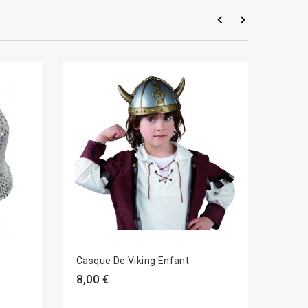
Casque De Viking Enfant
Diad
8,00 €
7,99