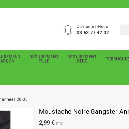
Contactez-Nous
03 63 77 42 02
UISEMENT
DÉGUISEMENT
DÉGUISEMENT
PERRUQUE
GARÇON
FILLE
BÉBÉ
r années 20-30
Moustache Noire Gangster An
2,99 €
TTC