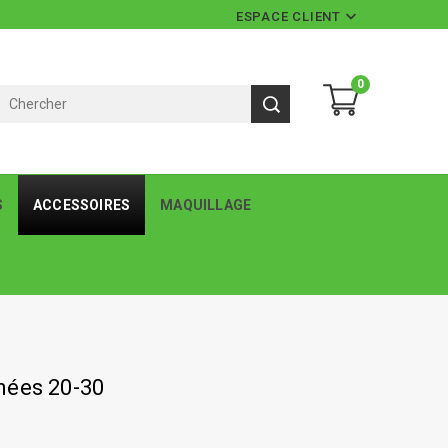

ESPACE CLIENT
0
S
ACCESSOIRES
MAQUILLAGE
nées 20-30