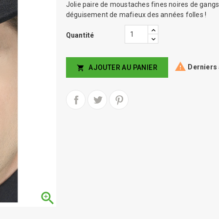
Jolie paire de moustaches fines noires de gangs
déguisement de mafieux des années folles !
Quantité

Derniers 
AJOUTER AU PANIER

