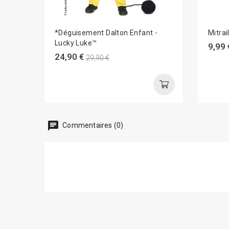
*Déguisement Dalton Enfant -
Mitrai
Lucky Luke™
9,99 
24,90 €
29,90 €
chat
Commentaires (0)