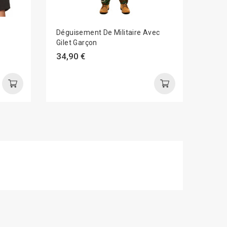
Déguisement De Militaire Avec
Lunet
Gilet Garçon
4,99
34,90 €