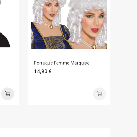
Perruque Femme Marquise
Paire
Fem
14,90 €
4,99