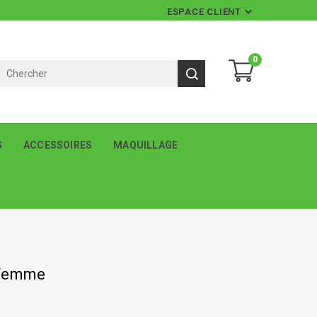

ESPACE CLIENT
0
S
ACCESSOIRES
MAQUILLAGE
 Femme