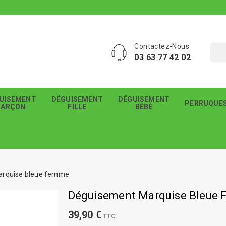
Contactez-Nous
03 63 77 42 02
UISEMENT
DÉGUISEMENT
DÉGUISEMENT
PERRUQUE
GARÇON
FILLE
BÉBÉ
arquise bleue femme
Déguisement Marquise Bleue
39,90 €
TTC