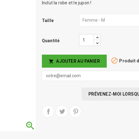
Inclut la robe et le jupon !
Taille
Quantité

Produit d
AJOUTER AU PANIER

PRÉVENEZ-MOI LORSQUE
