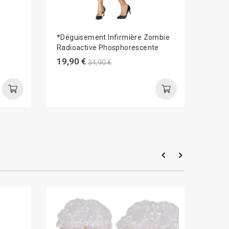
*Déguisement Infirmière Zombie
*Dégu
Radioactive Phosphorescente
Peac
Bros
19,90 €
34,90 €
69,9