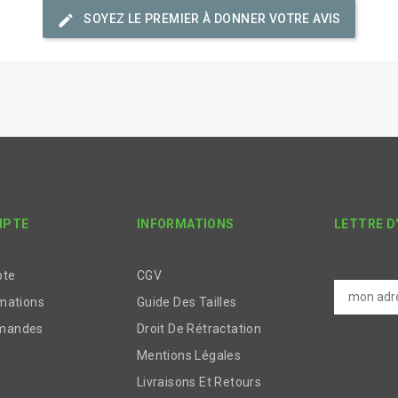
edit
SOYEZ LE PREMIER À DONNER VOTRE AVIS
MPTE
INFORMATIONS
LETTRE D
pte
CGV
mations
Guide Des Tailles
mandes
Droit De Rétractation
Mentions Légales
Livraisons Et Retours