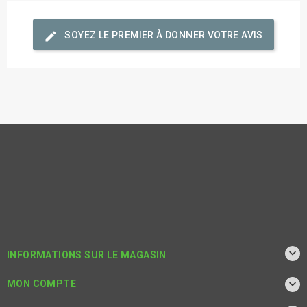
edit
SOYEZ LE PREMIER À DONNER VOTRE AVIS

INFORMATIONS SUR LE MAGASIN

MON COMPTE