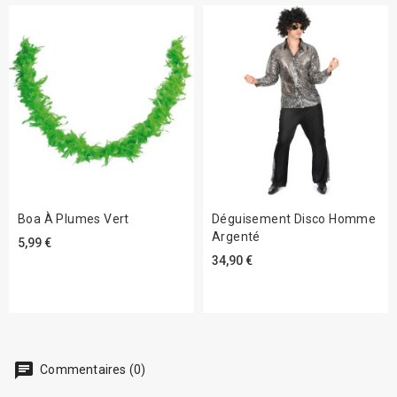
Boa À Plumes Vert
Déguisement Disco Homme
Argenté
5,99 €
34,90 €
chat
Commentaires (0)