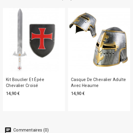
Kit Bouclier Et Épée
Casque De Chevalier Adulte
Chevalier Croisé
Avec Heaume
14,90 €
14,90 €
chat
Commentaires (0)