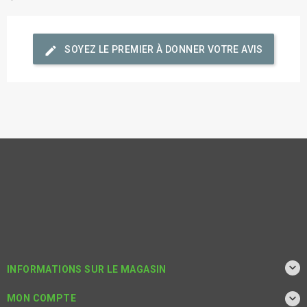
edit
SOYEZ LE PREMIER À DONNER VOTRE AVIS

INFORMATIONS SUR LE MAGASIN

MON COMPTE