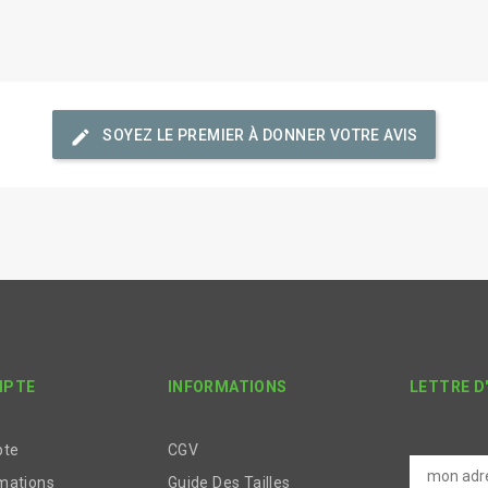
edit
SOYEZ LE PREMIER À DONNER VOTRE AVIS
MPTE
INFORMATIONS
LETTRE D
pte
CGV
mations
Guide Des Tailles