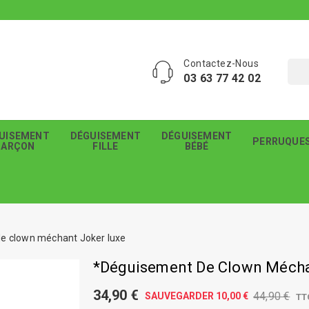
Contactez-Nous
03 63 77 42 02
UISEMENT
DÉGUISEMENT
DÉGUISEMENT
PERRUQUE
GARÇON
FILLE
BÉBÉ
e clown méchant Joker luxe
*Déguisement De Clown Mécha
34,90 €
44,90 €
SAUVEGARDER 10,00 €
TT