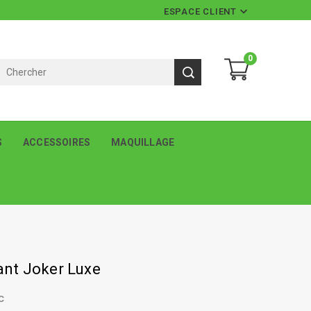

ESPACE CLIENT
0
S
ACCESSOIRES
MAQUILLAGE
nt Joker Luxe
C