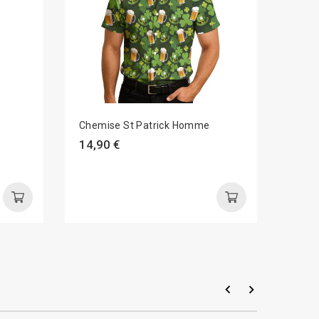
Chemise St Patrick Homme
*Dégu
Hom
14,90 €
24,9