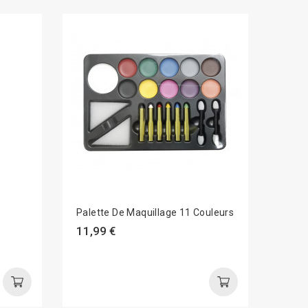
Palette De Maquillage 11 Couleurs
Tride
(aléa
11,99 €
7,99