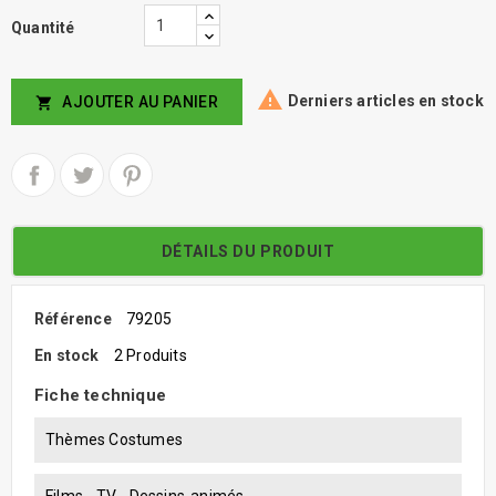
Quantité

Derniers articles en stock
AJOUTER AU PANIER

DÉTAILS DU PRODUIT
Référence
79205
En stock
2 Produits
Fiche technique
Thèmes Costumes
Films - TV - Dessins-animés