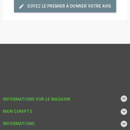
edit
SOYEZ LE PREMIER À DONNER VOTRE AVIS

INFORMATIONS SUR LE MAGASIN

MON COMPTE

INFORMATIONS