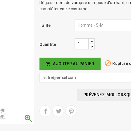
Déguisement de vampire composé d'un haut, un 
compléter votre costume !
Taille
Quantité

Rupture 
AJOUTER AU PANIER

PRÉVENEZ-MOI LORSQUE
