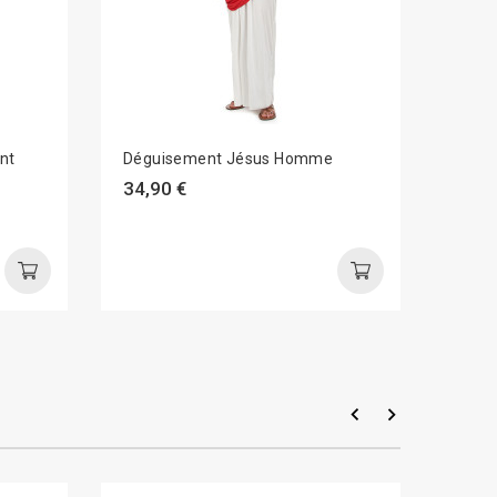
nt
Déguisement Jésus Homme
Dégui
34,90 €
34,9