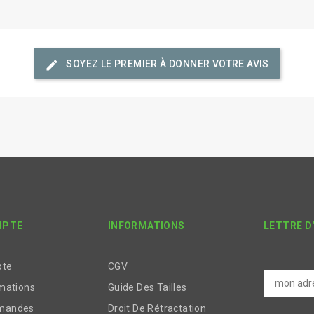
edit
SOYEZ LE PREMIER À DONNER VOTRE AVIS
MPTE
INFORMATIONS
LETTRE D
pte
CGV
mations
Guide Des Tailles
mandes
Droit De Rétractation