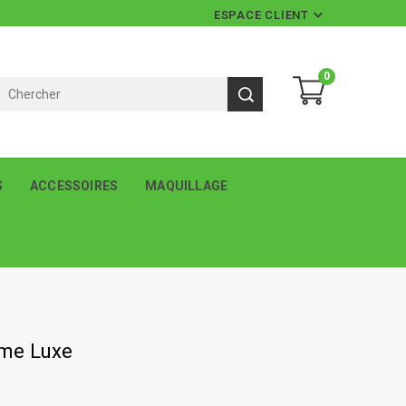

ESPACE CLIENT
0
S
ACCESSOIRES
MAQUILLAGE
me Luxe