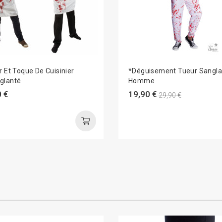
r Et Toque De Cuisinier
*Déguisement Tueur Sangla
glanté
Homme
 €
19,90 €
29,90 €