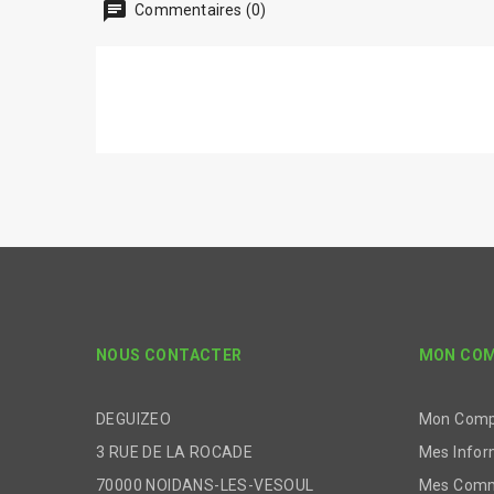
chat
Commentaires (0)
NOUS CONTACTER
MON CO
DEGUIZEO
Mon Com
3 RUE DE LA ROCADE
Mes Infor
70000 NOIDANS-LES-VESOUL
Mes Com