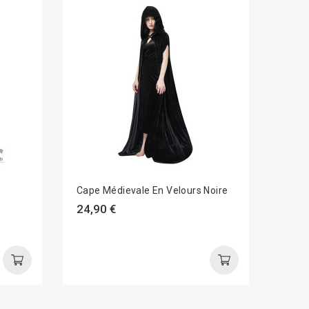
Cape Médievale En Velours Noire
*Dégu
Fem
24,90 €
34,9