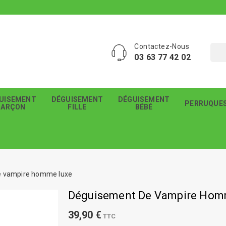
Contactez-Nous
03 63 77 42 02
UISEMENT
DÉGUISEMENT
DÉGUISEMENT
PERRUQUE
GARÇON
FILLE
BÉBÉ
e vampire homme luxe
Déguisement De Vampire Hom
39,90 €
TTC