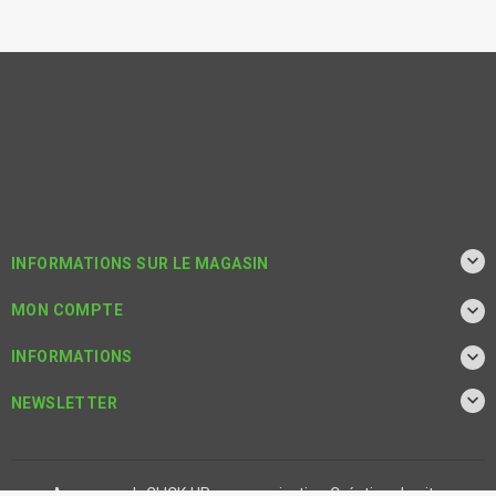

INFORMATIONS SUR LE MAGASIN

MON COMPTE

INFORMATIONS

NEWSLETTER
Agence web CLICK UP communication
Création de site