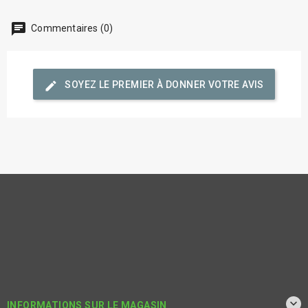
chat
Commentaires (0)
edit
SOYEZ LE PREMIER À DONNER VOTRE AVIS

INFORMATIONS SUR LE MAGASIN