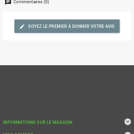
chat
Commentaires (0)
edit
SOYEZ LE PREMIER À DONNER VOTRE AVIS

INFORMATIONS SUR LE MAGASIN