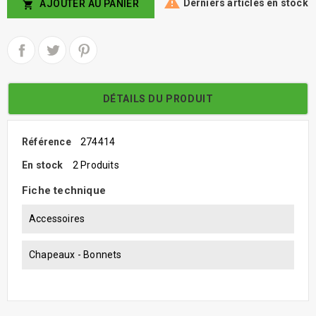

Derniers articles en stock
AJOUTER AU PANIER

DÉTAILS DU PRODUIT
Référence
274414
En stock
2 Produits
Fiche technique
Accessoires
Chapeaux - Bonnets